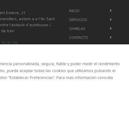
INICIO
ant Esteve, 21
anollers, estem a a l’Av Sant
SERVICIOS
ntre l’estació d’autobusos i
CHARLAS
ó de tren
CONTACTO
 70 81 06
699098480
iencia personalizada, segura, fiable y poder medir el rendimiento
o@farmaciadalmau.es
o, puede aceptar todas las cookies que utilizamos pulsando el
otón “Establecer Preferencias”. Para más información consulta
rmaoffice