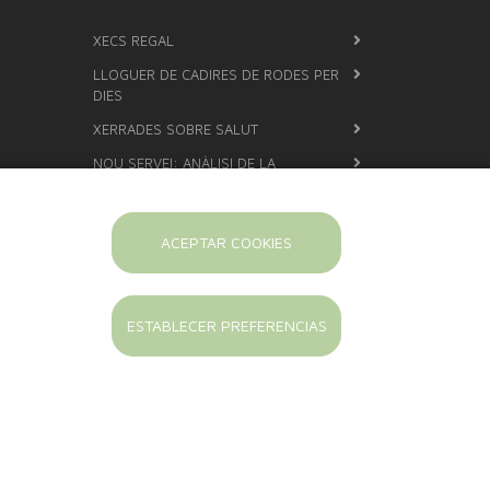
XECS REGAL
LLOGUER DE CADIRES DE RODES PER
DIES
XERRADES SOBRE SALUT
NOU SERVEI: ANÀLISI DE LA
COMPOSICIÓ CORPORAL AMB
TECNOLOGIA DE BIOIMPEDÀNCIA
ANÀLISI AMB EL SISTEMA COBAS
ACEPTAR COOKIES
DETERMINACIÓ DEL GRUP SANGUINI
FÓRMULES MAGISTRALS
ESTABLECER PREFERENCIAS
POSEM ARRACADES
CISTELLES PER NADONS
PERSONALITZADES
Política legal