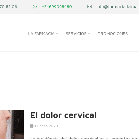
70 81 06
+34699098480
info@farmaciadalmau
LA FARMACIA
SERVICIOS
PROMOCIONES
El dolor cervical
1
Enero 2020
La incidència del dolor cervical ha augmentat en 