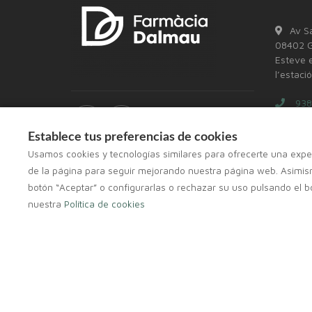
Av S
08402 Gr
Esteve e
l’estaci
938
+34
Establece tus preferencias de cookies
Usamos cookies y tecnologías similares para ofrecerte una exper
inf
de la página para seguir mejorando nuestra página web. Asimism
botón “Aceptar” o configurarlas o rechazar su uso pulsando el b
nuestra
Política de cookies
Copyright © 2026 Farmàcia Dalmau -
Diseño web
- Fa