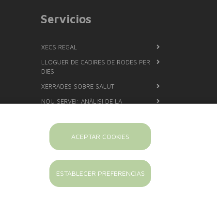
Servicios
XECS REGAL
LLOGUER DE CADIRES DE RODES PER
DIES
XERRADES SOBRE SALUT
NOU SERVEI: ANÀLISI DE LA
COMPOSICIÓ CORPORAL AMB
TECNOLOGIA DE BIOIMPEDÀNCIA
ANÀLISI AMB EL SISTEMA COBAS
ACEPTAR COOKIES
DETERMINACIÓ DEL GRUP SANGUINI
FÓRMULES MAGISTRALS
ESTABLECER PREFERENCIAS
POSEM ARRACADES
CISTELLES PER NADONS
PERSONALITZADES