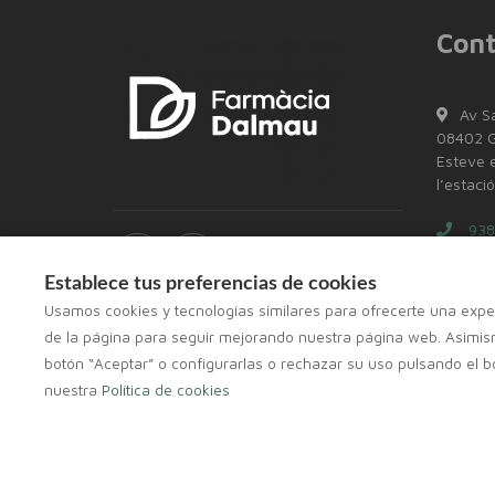
Cont
Av S
08402 Gr
Esteve e
l’estaci
938
+34
Establece tus preferencias de cookies
Usamos cookies y tecnologías similares para ofrecerte una exper
inf
de la página para seguir mejorando nuestra página web. Asimism
botón “Aceptar” o configurarlas o rechazar su uso pulsando el b
nuestra
Política de cookies