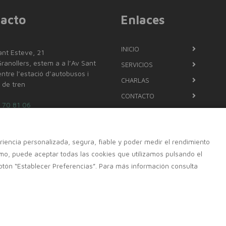
acto
Enlaces
INICIO
ant Esteve, 21
anollers, estem a a l’Av Sant
SERVICIOS
ntre l’estació d’autobusos i
CHARLAS
ó de tren
CONTACTO
 70 81 06
699098480
iencia personalizada, segura, fiable y poder medir el rendimiento
o@farmaciadalmau.es
o, puede aceptar todas las cookies que utilizamos pulsando el
otón “Establecer Preferencias”. Para más información consulta