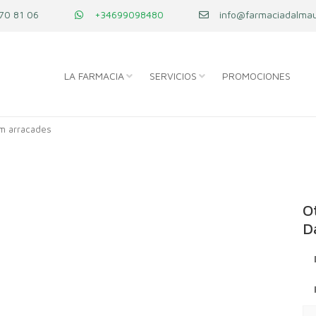
70 81 06
+34699098480
info@farmaciadalmau
LA FARMACIA
SERVICIOS
PROMOCIONES
m arracades
O
D