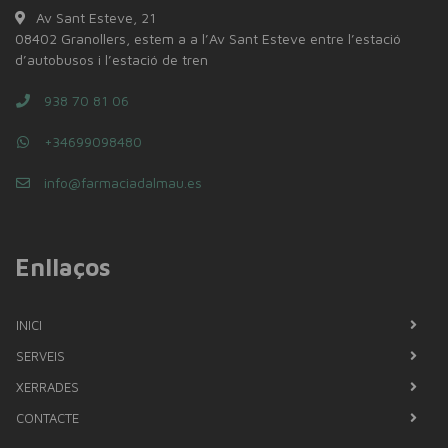
Av Sant Esteve, 21
08402 Granollers, estem a a l’Av Sant Esteve entre l’estació
d’autobusos i l’estació de tren
938 70 81 06
+34699098480
info@farmaciadalmau.es
Enllaços
INICI
SERVEIS
XERRADES
CONTACTE