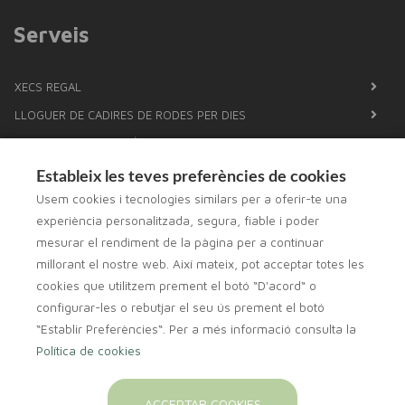
Serveis
XECS REGAL
LLOGUER DE CADIRES DE RODES PER DIES
XERRADES A LA FARMÀCIA
NOU ANALISI DE LA COMPOSICIÓ CORPORAL AMB TECNOLOGIA
Estableix les teves preferències de cookies
DE BIOIMPEDANCIA
Usem cookies i tecnologies similars per a oferir-te una
PROVES DE COLESTEROL I GLUCOSA
experiència personalitzada, segura, fiable i poder
mesurar el rendiment de la pàgina per a continuar
DETERMINACIÓ DEL GRUP SANGUINI
millorant el nostre web. Així mateix, pot acceptar totes les
FÓRMULES MAGISTRALS
cookies que utilitzem prement el botó “D'acord“ o
POSEM ARRACADES
configurar-les o rebutjar el seu ús prement el botó
CISTELLES PER NADONS PERSONALITZADES
“Establir Preferències“. Per a més informació consulta la
Política de cookies
ACCEPTAR COOKIES