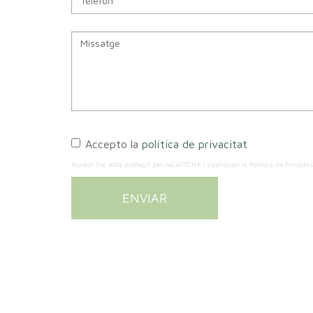
Accepto la
política de privacitat
Aquest lloc està protegit per reCAPTCHA i s'apliquen la
Política de Privade
ENVIAR