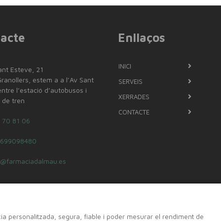
acte
Enllaços
INICI
ant Esteve, 21
anollers, estem a a l’Av Sant
SERVEIS
ntre l’estació d’autobusos i
XERRADES
ó de tren
CONTACTE
 70 81 06
699098480
o@farmaciadalmau.es
cia personalitzada, segura, fiable i poder mesurar el rendiment de