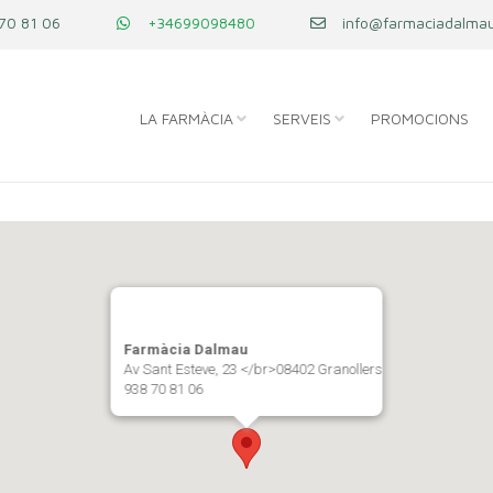
70 81 06
+34699098480
info@farmaciadalmau
LA FARMÀCIA
SERVEIS
PROMOCIONS
Farmàcia Dalmau
Av Sant Esteve, 23 </br>08402 Granollers
938 70 81 06