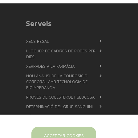
Serveis
XECS REGAL
LLOGUER DE CADIRES DE RODES PER
DIES
XERRADES A LA FARMÀCIA
NOU ANALISI DE LA COMPOSICIÓ
CORPORAL AMB TECNOLOGIA DE
BIOIMPEDANCIA
PROVES DE COLESTEROL I GLUCOSA
DETERMINACIÓ DEL GRUP SANGUINI
FÓRMULES MAGISTRALS
POSEM ARRACADES
CISTELLES PER NADONS
ACCEPTAR COOKIES