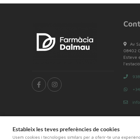
Cont
Av S
08402 Gr
Esteve e
l’estaci
938
+34
inf
Estableix les teves preferències de cookies
Usem cookies i tecnologies similars per a oferir-te una experièn