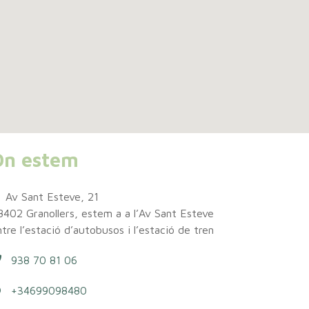
On estem
Av Sant Esteve, 21
8402 Granollers, estem a a l’Av Sant Esteve
tre l’estació d’autobusos i l’estació de tren
938 70 81 06
+34699098480