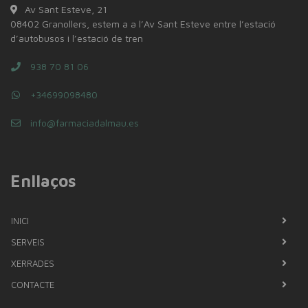
Av Sant Esteve, 21
08402 Granollers, estem a a l’Av Sant Esteve entre l’estació
d’autobusos i l’estació de tren
938 70 81 06
+34699098480
info@farmaciadalmau.es
Enllaços
INICI
SERVEIS
XERRADES
CONTACTE