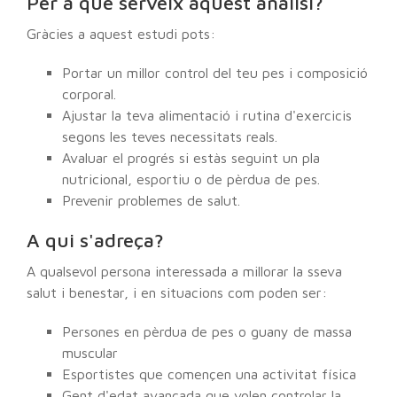
Per a què serveix aquest anàlisi?
Gràcies a aquest estudi pots:
Portar un millor control del teu pes i composició
corporal.
Ajustar la teva alimentació i rutina d'exercicis
segons les teves necessitats reals.
Avaluar el progrés si estàs seguint un pla
nutricional, esportiu o de pèrdua de pes.
Prevenir problemes de salut.
A qui s'adreça?
A qualsevol persona interessada a millorar la sseva
salut i benestar, i en situacions com poden ser:
Persones en pèrdua de pes o guany de massa
muscular
Esportistes que començen una activitat física
Gent d'edat avançada que volen controlar la