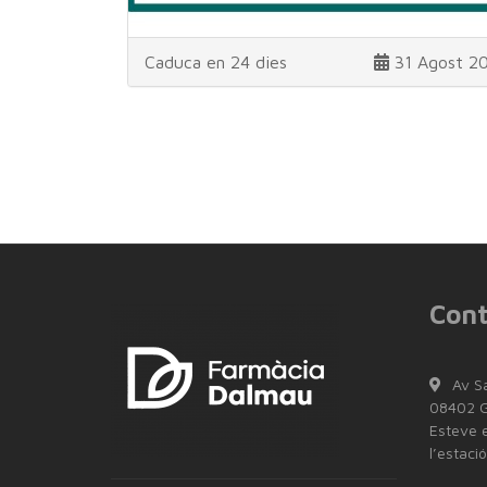
Caduca en 24 dies
31 Agost 2
Cont
Av S
08402 Gr
Esteve e
l’estaci