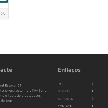
026
acte
Enllaços
INICI
ant Esteve, 21
anollers, estem a a l’Av Sant
SERVEIS
ntre l’estació d’autobusos i
XERRADES
ó de tren
CONTACTE