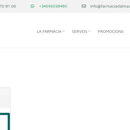
70 81 06
+34699098480
info@farmaciadalmau
LA FARMÀCIA
SERVEIS
PROMOCIONS