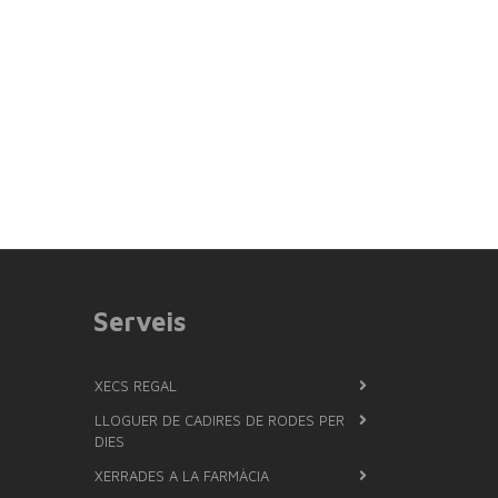
Serveis
XECS REGAL
LLOGUER DE CADIRES DE RODES PER
DIES
XERRADES A LA FARMÀCIA