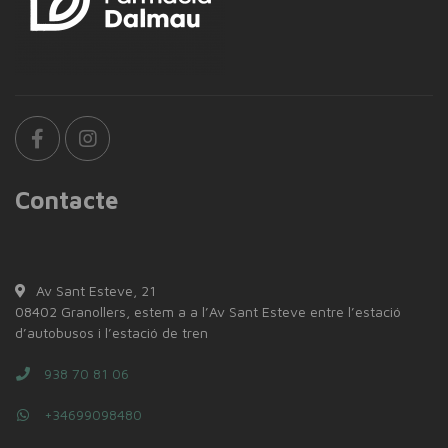
Contacte
Av Sant Esteve, 21
08402 Granollers, estem a a l’Av Sant Esteve entre l’estació
d’autobusos i l’estació de tren
938 70 81 06
+34699098480