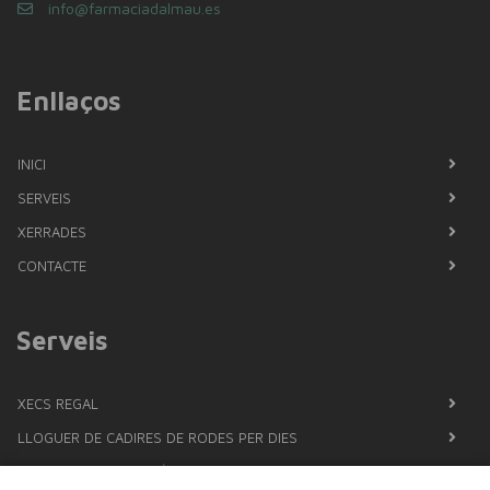
info@farmaciadalmau.es
Enllaços
INICI
SERVEIS
XERRADES
CONTACTE
Serveis
XECS REGAL
LLOGUER DE CADIRES DE RODES PER DIES
XERRADES A LA FARMÀCIA