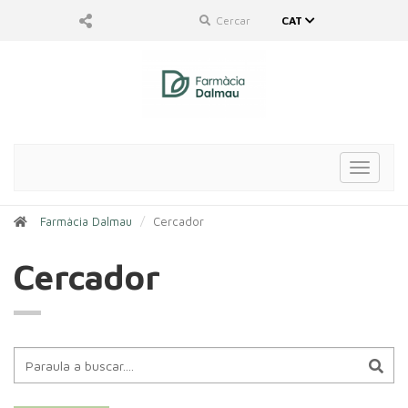
Cercar
CAT
Toggle
navigat
Farmàcia Dalmau
Cercador
Cercador