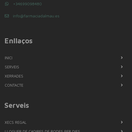
+34699098480
info@farmaciadalmau.es
Enllaços
INICI
SERVEIS
XERRADES
CONTACTE
Serveis
XECS REGAL
LLOGUER DE CADIRES DE RODES PER DIES