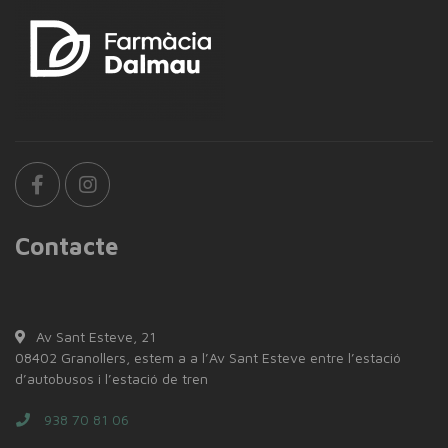
Contacte
Av Sant Esteve, 21
08402 Granollers, estem a a l’Av Sant Esteve entre l’estació
d’autobusos i l’estació de tren
938 70 81 06