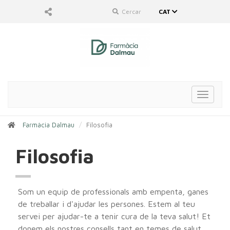
Cercar
CAT
Toggle
navigat
Farmàcia Dalmau
Filosofia
Filosofia
Som un equip de professionals amb empenta, ganes
de treballar i d'ajudar les persones. Estem al teu
servei per ajudar-te a tenir cura de la teva salut! Et
donem els nostres consells tant en temes de salut