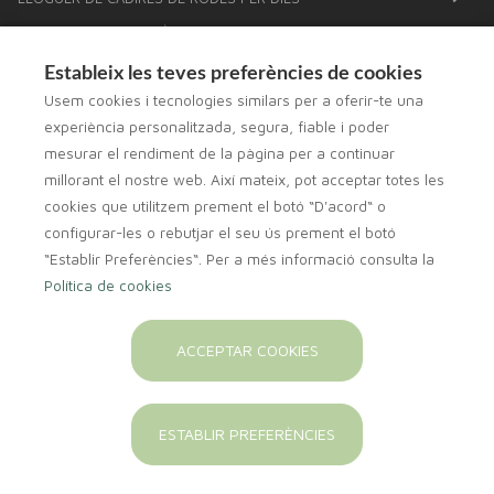
XERRADES A LA FARMÀCIA
NOU ANALISI DE LA COMPOSICIÓ CORPORAL AMB TECNOLOGIA
Estableix les teves preferències de cookies
DE BIOIMPEDANCIA
Usem cookies i tecnologies similars per a oferir-te una
PROVES DE COLESTEROL I GLUCOSA
experiència personalitzada, segura, fiable i poder
mesurar el rendiment de la pàgina per a continuar
DETERMINACIÓ DEL GRUP SANGUINI
millorant el nostre web. Així mateix, pot acceptar totes les
FÓRMULES MAGISTRALS
cookies que utilitzem prement el botó “D'acord“ o
POSEM ARRACADES
configurar-les o rebutjar el seu ús prement el botó
CISTELLES PER NADONS PERSONALITZADES
“Establir Preferències“. Per a més informació consulta la
Política de cookies
ACCEPTAR COOKIES
Copyright © 2026 Farmàcia Dalmau -
Diseño web
-
Farmaoffice
ESTABLIR PREFERÈNCIES
Política legal